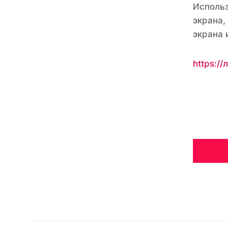
Использ
экрана,
экрана 
https:/