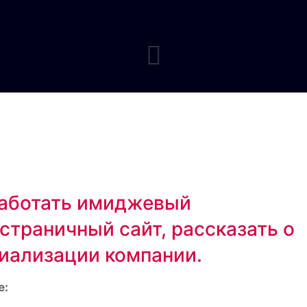
аботать имиджевый
страничный сайт, рассказать о
иализации компании.
е: