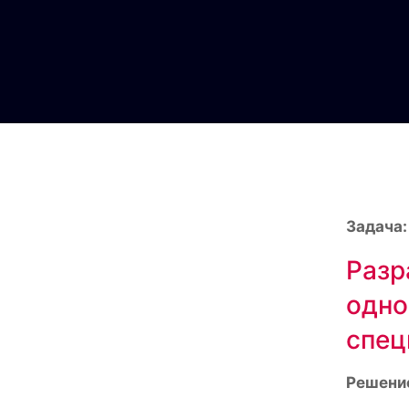
Задача:
Разр
одно
спец
Решени