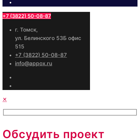
+7 (3822) 50-08-87
г. Томск,
ул. Белинского 53Б офис
515
+7 (3822) 50-08-87
info@appox.ru
✕
Обсудить проект