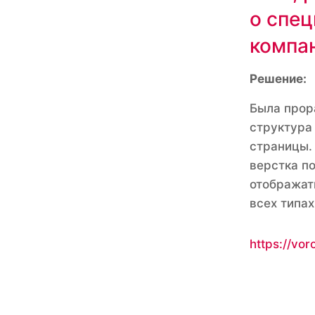
о спе
компа
Решение:
Была прор
структура
страницы.
верстка п
отображат
всех типах
https://vor