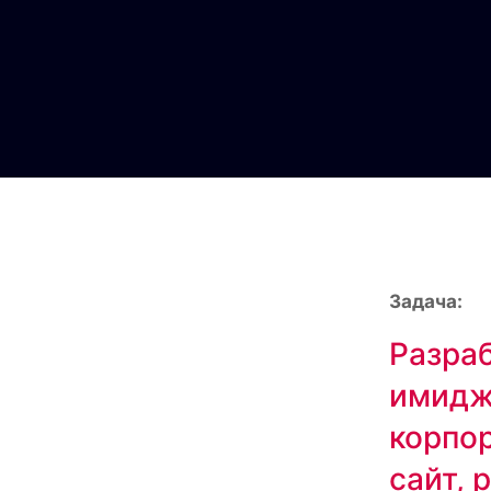
Задача:
Разра
имидж
корпо
сайт, 