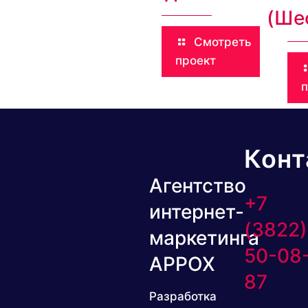
(Ше
Смотреть
проект
Конт
Агентство
+7
интернет-
(3822)
маркетинга
50-08
APPOX
87
Разработка