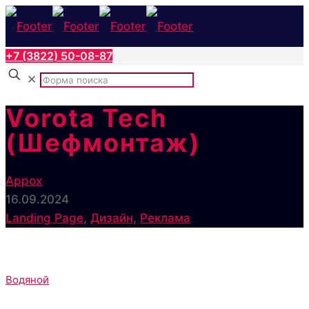
+7 (3822) 50-08-87
✕
Vorota Tech
(Шефмонтаж)
Appox
16.09.2024
Landing Page
,
Дизайн
,
Реклама
Водяной