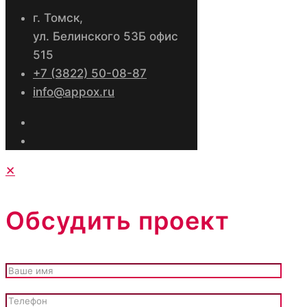
г. Томск,
ул. Белинского 53Б офис
515
+7 (3822) 50-08-87
info@appox.ru
✕
Обсудить проект